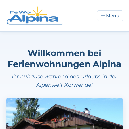
☰ Menü
Start
Willkommen bei
Das Haus
Ferienwohnungen Alpina
Alpina 1
Ihr Zuhause während des Urlaubs in der
Alpina 2
Alpenwelt Karwendel
Verfügbarkeit
Anreise
Impressum