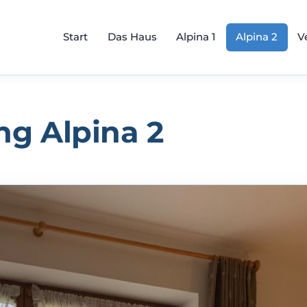
Start
Das Haus
Alpina 1
Alpina 2
V
g Alpina 2